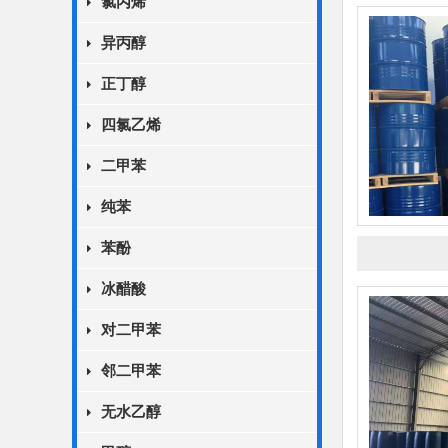
氯丙烯
异丙醇
正丁醇
四氯乙烯
二甲苯
纯苯
苯酚
冰醋酸
对二甲苯
邻二甲苯
无水乙醇