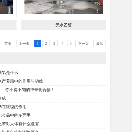
无水乙醇
首页
上一页
1
2
3
4
5
下一页
最后
酰氯是什么
水产养殖中的作用与功效
”——你不得不知的神奇化合物！
合成
钠在镀镍的作用
化妆品中的多面手
化苯对人体有什么危害