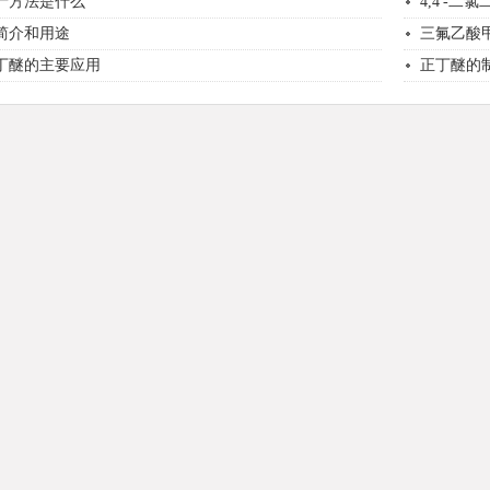
产方法是什么
4,4'-
简介和用途
三氟乙酸
丁醚的主要应用
正丁醚的