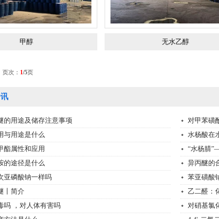
甲醇
无水乙醇
 页次：
1
/5
页
讯
醚的用途及储存注意事项
对甲苯磺
用与用途是什么
水杨酸在
甲酯属性和应用
“水杨腈
胺的途径是什么
异丙醚的
次亚磷酸钠一样吗
苯亚磺酸
醚丨简介
乙二醛：
毒吗 ，对人体有害吗
对硝基氯