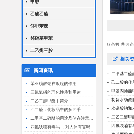
甲醇
乙酸乙酯
邻甲苯胺
邻硝基甲苯
12
条/页 共
60
条
二乙烯三胺
相关资
新闻资讯
二甲基二硫
己二酸的作
苯亚磺酸钠在镀镍的作用
甲基丙烯酸
三氯氧磷的理化性质和用途
制备水杨酰
二乙二醇甲醚丨简介
次磷酸钠和
乙二醛：化妆品中的多面手
二乙二醇甲
二甲基二硫醚的用途及储存注意事项
四氢呋喃有
四氢呋喃有毒吗 ，对人体有害吗