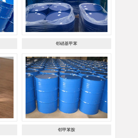
邻硝基甲苯
邻甲苯胺